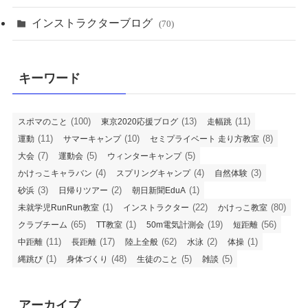
インストラクターブログ
(70)
キーワード
(100)
(13)
(11)
スポマのこと
東京2020応援ブログ
走幅跳
(11)
(10)
(8)
運動
サマーキャンプ
セミプライベート 走り方教室
(7)
(5)
(5)
大会
運動会
ウィンターキャンプ
(4)
(4)
(3)
かけっこキャラバン
スプリングキャンプ
自然体験
(3)
(2)
(1)
砂浜
日帰りツアー
朝日新聞EduA
(1)
(22)
(80)
未就学児RunRun教室
インストラクター
かけっこ教室
(65)
(1)
(19)
(56)
クラブチーム
TT教室
50m電気計測会
短距離
(11)
(17)
(62)
(2)
(1)
中距離
長距離
陸上全般
水泳
体操
(1)
(48)
(5)
(5)
縄跳び
身体づくり
生徒のこと
雑談
アーカイブ