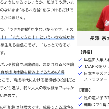
るようになるでしょうか。私はそう思いま
のないまま"あるべき論"をぶつけるだけで
与えかねません。
。"できた経験"が少ないからです。その
た！」「またできた！」という小さな成功体
長澤 宗
と芽生える自信こそが、「もっとできるか
【資格】
す。
早稲田大学大
パルタ教育や理論教育、またはあるべき論
JAAF公認ジ
自身が成功体験を積み上げるための"導
日本キッズア
ストラクター
とこそ、育成年代における指導者の役割だと
子ども達は、我々大人の既成概念でははか
【著書】
いきます。
足の速い子の育
運動会で1番に
の可能性は無限大です。成長できる環境を