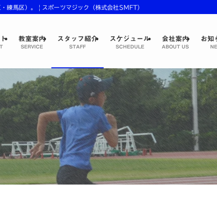
練馬区）。 | スポーツマジック（株式会社SMFT）
プト
教室案内
スタッフ紹介
スケジュール
会社案内
お知
T
SERVICE
STAFF
SCHEDULE
ABOUT US
NE