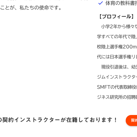
体育の教科書
ことが、私たちの使命です。
【プロフィール】
小学2年から様々な
学すべての年代で陸
校陸上選手権200
代には日本選手権リ
現役引退後は、幼児
ジムインストラクタ
SMFTの代表取締
ジネス研究所の招聘
の契約インストラクターが在籍しております！
契