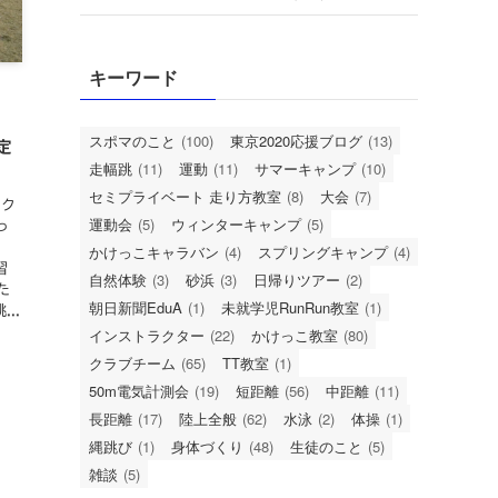
キーワード
！
スポマのこと
(100)
東京2020応援ブログ
(13)
定
走幅跳
(11)
運動
(11)
サマーキャンプ
(10)
セミプライベート 走り方教室
(8)
大会
(7)
ック
運動会
(5)
ウィンターキャンプ
(5)
っ
かけっこキャラバン
(4)
スプリングキャンプ
(4)
習
自然体験
(3)
砂浜
(3)
日帰りツアー
(2)
た
朝日新聞EduA
(1)
未就学児RunRun教室
(1)
..
インストラクター
(22)
かけっこ教室
(80)
クラブチーム
(65)
TT教室
(1)
50m電気計測会
(19)
短距離
(56)
中距離
(11)
長距離
(17)
陸上全般
(62)
水泳
(2)
体操
(1)
縄跳び
(1)
身体づくり
(48)
生徒のこと
(5)
雑談
(5)