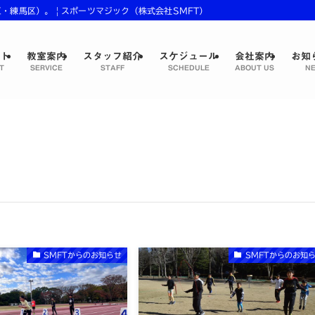
練馬区）。 | スポーツマジック（株式会社SMFT）
プト
教室案内
スタッフ紹介
スケジュール
会社案内
お知
T
SERVICE
STAFF
SCHEDULE
ABOUT US
NE
SMFTからのお知らせ
SMFTからのお知