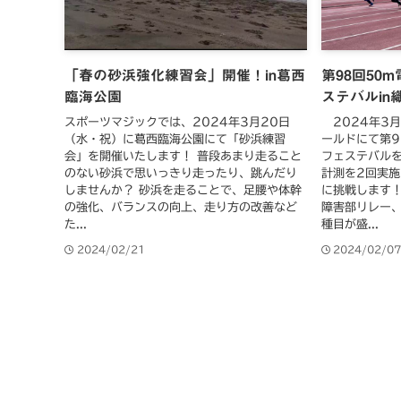
「春の砂浜強化練習会」開催！in葛西
第98回50
臨海公園
ステバルin
スポーツマジックでは、2024年3月20日
2024年3月
（水・祝）に葛西臨海公園にて「砂浜練習
ールドにて第9
会」を開催いたします！ 普段あまり走ること
フェステバルを
のない砂浜で思いっきり走ったり、跳んだり
計測を2回実
しませんか？ 砂浜を走ることで、足腰や体幹
に挑戦します！
の強化、バランスの向上、走り方の改善など
障害部リレー
た...
種目が盛...
2024/02/21
2024/02/0