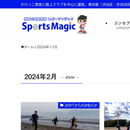
かけっこ教室と陸上クラブを中心に運営。東京都（渋谷区・世田谷区・
コンセ
CONCEP
ホーム
2024年
2月
2024年2月
– date –
SMFTからのお知らせ