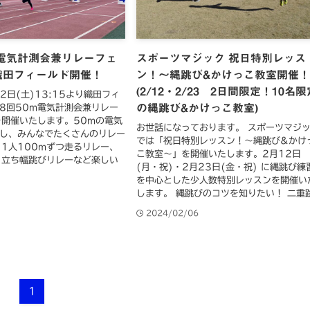
m電気計測会兼リレーフェ
スポーツマジック 祝日特別レッス
織田フィールド開催！
ン！〜縄跳び&かけっこ教室開催
(2/12・2/23 2日間限定！10名限
2日(土)13:15より織田フィ
の縄跳び&かけっこ教室)
8回50m電気計測会兼リレー
開催いたします。50mの電気
お世話になっております。 スポーツマジ
施し、みんなでたくさんのリレー
では「祝日特別レッスン！〜縄跳び&かけ
1人100mずつ走るリレー、
こ教室〜」を開催いたします。2月12日
、立ち幅跳びリレーなど楽しい
(月・祝)・2月23日(金・祝) に縄跳び練
を中心とした少人数特別レッスンを開催い
します。 縄跳びのコツを知りたい！ 二重跳.
7
2024/02/06
1