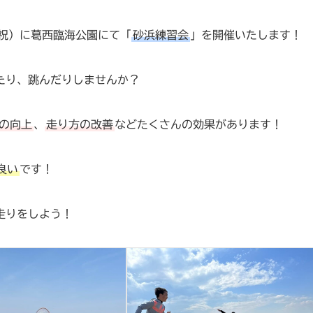
・祝）に葛西臨海公園にて「
砂浜練習会
」を開催いたします！
たり、跳んだりしませんか？
の向上
、
走り方の改善
などたくさんの効果があります！
良い
です！
走りをしよう！