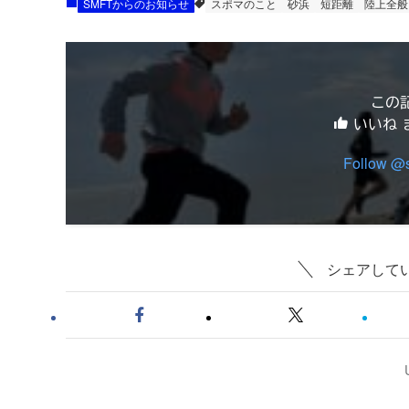
SMFTからのお知らせ
スポマのこと
砂浜
短距離
陸上全般
この
いいね 
Follow @
シェアして