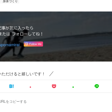
身体づくり
記事が気に入ったら
または フォローしてね！
spomamirai
Follow Me
いただけると嬉しいです！
URLをコピーする