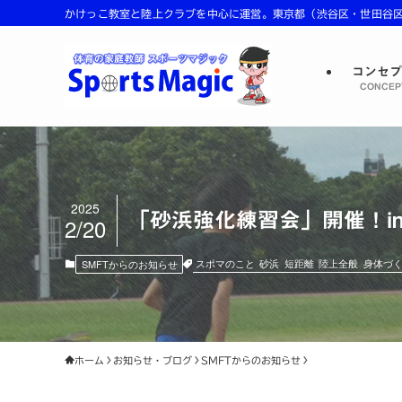
かけっこ教室と陸上クラブを中心に運営。東京都（渋谷区・世田谷区・
コンセ
CONCEP
2025
「砂浜強化練習会」開催！i
2/20
スポマのこと
砂浜
短距離
陸上全般
身体づ
SMFTからのお知らせ
ホーム
お知らせ・ブログ
SMFTからのお知らせ