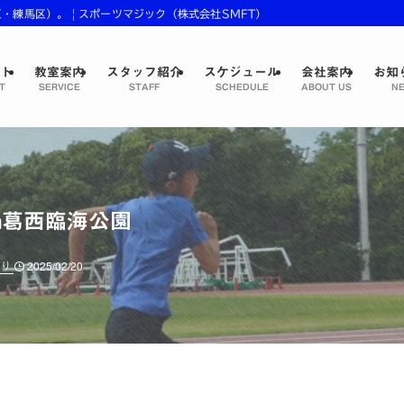
練馬区）。 | スポーツマジック（株式会社SMFT）
プト
教室案内
スタッフ紹介
スケジュール
会社案内
お知
T
SERVICE
STAFF
SCHEDULE
ABOUT US
NE
n葛西臨海公園
くり
2025/02/20