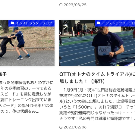
8
2023/03/25
インストラクターブログ
インストラクターブ
様子
OTT(オトナのタイムトライアル)
場しました！（海野）
まった冬季練習もあとわずかに
今年の冬季練習のテーマである
1月9日(月・祝)に世田谷総合運動場陸
&スピード」を常に意識しなが
技場で行われたOTT(オトナのタイムトラ
順調にトレーニング出来ていま
ル)という大会に出場しました。出場種目
スピード」の部分は例年とは違
いうと「1500m」。あれ？海野コーチっ
ので、体の状態をみ...
跳躍や短距離専門じゃなかったっけ・・・
そうです！私の専門は跳躍と短距離です！..
4
2023/02/06