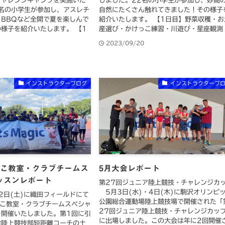
チャレンジキャンプを実施いた
しました。22名の小学生が参加し、妙高
名の小学生が参加し、アスレチ
自然にたくさん触れてきました！その様子
BBQなど全開で夏を楽しんで
紹介いたします。 【1日目】野菜収穫・お
様子を紹介いたします。 【1
産選び・かけっこ練習・川遊び・星座観測 .
2023/09/20
2
インストラクターブログ
インストラクターブ
っこ教室・クラブチームス
5月大会レポート
ッスンレポート
第27回ジュニア陸上競技・チャレンジカ
5月3日(水)・4日(木)に駒沢オリンピ
22日(土)に織田フィールドにて
公園総合運動場陸上競技場で開催された「
っこ教室・クラブチームスペシャ
27回ジュニア陸上競技・チャレンジカッ
を開催いたしました。第1回に引
に出場しました。この大会は年に2回開催
学陸上競技部短距離コーチの土