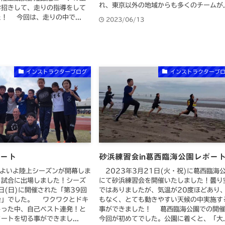
れ、東京以外の地域からも多くのチームが..
お招きして、走りの指導をして
！ 今回は、走りの中で...
2023/06/13
8
インストラクターブログ
インストラクターブ
ポート
砂浜練習会in葛西臨海公園レポー
よいよ陸上シーズンが開幕しま
2023年3月21日(火・祝)に葛西臨海
２試合に出場しました！シーズ
にて砂浜練習会を開催いたしました！曇り
日(日)に開催された「第39回
ではありましたが、気温が20度ほどあり
会」でした。 ワクワクとドキ
もなく、とても動きやすい天候の中実施す
じった中、自己ベスト連発！と
事ができました！ 葛西臨海公園での開
ートを切る事ができまし...
今回が初めてでした。公園に着くと、「大..