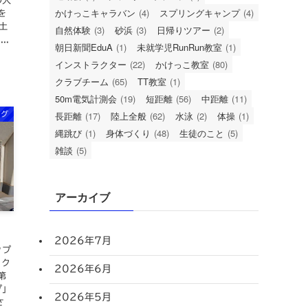
の大
かけっこキャラバン
(4)
スプリングキャンプ
(4)
を
土
自然体験
(3)
砂浜
(3)
日帰りツアー
(2)
..
朝日新聞EduA
(1)
未就学児RunRun教室
(1)
インストラクター
(22)
かけっこ教室
(80)
クラブチーム
(65)
TT教室
(1)
50m電気計測会
(19)
短距離
(56)
中距離
(11)
長距離
(17)
陸上全般
(62)
水泳
(2)
体操
(1)
ログ
縄跳び
(1)
身体づくり
(48)
生徒のこと
(5)
雑談
(5)
アーカイブ
2026年7月
ップ
ック
2026年6月
第
プ」
2026年5月
さ