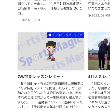
紹介していきます。 【1日目】競技場練習・
江寛裕さんを
砂浜練習・海・花火 千駄ヶ谷駅を8:00に
いただきました
出...
2023/08/0
2023/08/10
インストラクターブログ
GW特別レッスンレポート
4月大会レ
5月5日(金・祝)に東京体育館陸上競技場に
4月に入りい
てGW特別レッスンを開催いたしました！参
した。今月は
加された子どもたちは絶好の天気の中、それ
ン初戦は4月2
ぞれの目標に向かって一生懸命取り組んでい
板橋春季記録
ました。 「運動会でリレーの選手になりた
ドキが入り混
い！」、「徒競走で去年より順位を上げた...
いう上々のスタ