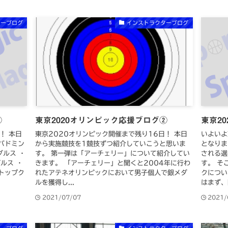
ターブログ
インストラクターブログ
③
東京2020オリンピック応援ブログ②
東京2
！ 本日
東京2020オリンピック開催まで残り16日！ 本日
いよいよ
バドミン
から実施競技を1競技ずつ紹介していこうと思いま
となりま
グルス ・
す。 第一弾は「アーチェリー」について紹介してい
される選
ルス ・
きます。 「アーチェリー」と聞くと2004年に行わ
す。 そ
トップク
れたアテネオリンピックにおいて男子個人で銀メダ
クについ
ルを獲得し...
はまず、開
2021/07/07
2021/