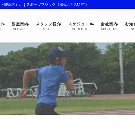
練馬区）。 | スポーツマジック（株式会社SMFT）
プト
教室案内
スタッフ紹介
スケジュール
会社案内
お知
T
SERVICE
STAFF
SCHEDULE
ABOUT US
NE