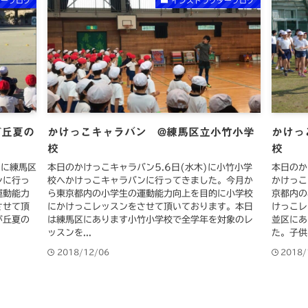
ターブログ
インストラクターブログ
が丘夏の
かけっこキャラバン @練馬区立小竹小学
かけっ
校
校
)に練馬区
本日のかけっこキャラバン5.6日(水木)に小竹小学
本日のか
ンに行っ
校へかけっこキャラバンに行ってきました。今月か
かけっこ
運動能力
ら東京都内の小学生の運動能力向上を目的に小学校
京都内の
させて頂
にかけっこレッスンをさせて頂いております。本日
けっこレ
が丘夏の
は練馬区にあります小竹小学校で全学年を対象のレ
並区にあ
ッスンを...
た。子供.
2018/12/06
2018/